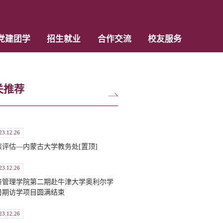
党建团学
招生就业
合作交流
校友服务
关推荐
23.12.26
核评估—内蒙古大学教务处[置顶]
23.12.26
济管理学院第二期赴牛津大学奥利尔学
暑期访学项目圆满结束
23.12.26