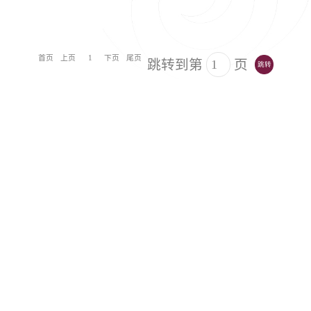
首页
上页
1
下页
尾页
跳转到第
页
跳转
内蒙古呼和浩特市大学西路235号