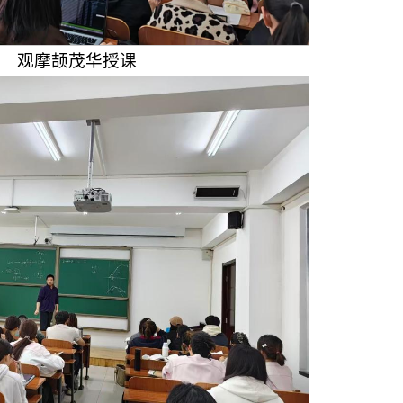
观摩颉茂华授课