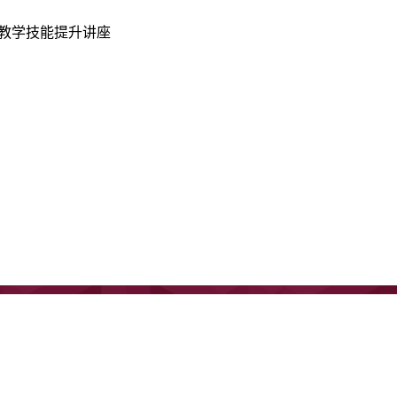
教学技能提升讲座
地址：内蒙古呼和浩特市大学西路235号
电话：0471-4993520
传真：0471-4993520
邮编：010021