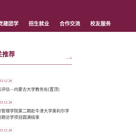
党建团学
招生就业
合作交流
校友服务
关推荐
23.12.26
核评估—内蒙古大学教务处[置顶]
23.12.26
济管理学院第二期赴牛津大学奥利尔学
暑期访学项目圆满结束
23.12.26