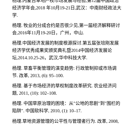
杨理
.
内蒙古草地产权市场发展与经验
,
第
12
届中国政治
经济学年会
,2018
年
10
月
19-21
日
,
武汉：中南财经政法大
学
.
杨理
.
牧业的分成合约是否很少见
,
第一届经济解释研讨
会
,2016
年
11
月
19-20
日，广州，中山
.
杨理
.
中国经济发展的制度根源探讨
.
第五届张培刚发展
经济学优秀成果奖颁奖典礼暨
2014
中国经济发展论
坛
,2014.10.25-26
，武汉
,
华中科技大学
.
杨理
.
草畜平衡管理的演变趋势
:
行政管制抑或市场调
节
.
改革
, 2013, (6): 95
–
100.
杨理
.
基于市场经济的草权制度改革研究
.
农业经济问
题
, 2011, (10): 102
–
108.
杨理
.
中国草原治理的困境：从
"
公地的悲剧
"
到
"
围栏的
陷阱
".
中国软科学
, 2010, (1): 10
–
17.
杨理
.
草地资源管理的公平性与管理者行为
.
改革
, 2008,