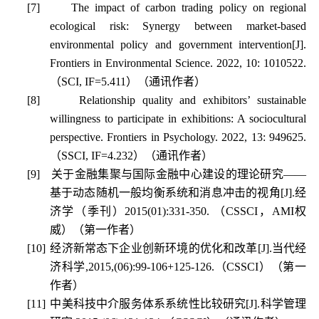
[7]
The impact of carbon trading policy on regional
ecological risk: Synergy between market-based
environmental policy and government intervention[J].
Frontiers in Environmental Science. 2022, 10: 1010522.
（
SCI, IF=5.411
）（通讯作者）
[8]
Relationship quality and exhibitors’ sustainable
willingness to participate in exhibitions: A sociocultural
perspective. Frontiers in Psychology. 2022, 13: 949625.
（
SSCI, IF=4.232
）（通讯作者）
[9]
关于金融集聚与国际金融中心建设的理论研究——
基于动态随机一般均衡系统和消息冲击的视角
[J].
经
济学（季刊）
2015(01):331-350.
（
CSSCI
，
AMI
权
威）（第一作者）
[10]
经济新常态下企业创新环境的优化和改革
[J].
当代经
济科学
,2015,(06):99-106+125-126.
（
CSSCI
）（第一
作者）
[11]
中美科技中介服务体系系统性比较研究
[J].
科学管理