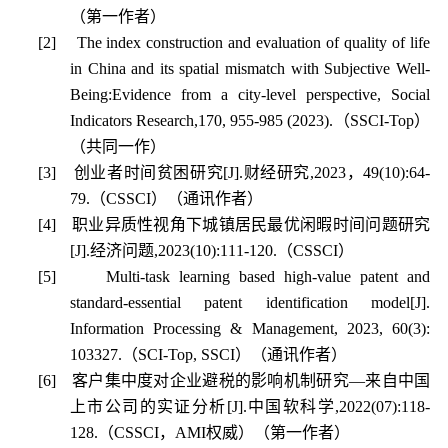
（第一作者）
[2]
The index construction and evaluation of quality of life
in China and its spatial mismatch with Subjective Well-
Being:Evidence from a city-level perspective, Social
Indicators Research,170, 955-985 (2023).
（
SSCI-Top
）
（
共同一作
）
[3]
创业者时间贫困研究
[J].
财经研究
,2023
，
49(10):64-
79.
（
CSSCI
）（通讯作者）
[4]
职业异质性视角下城镇居民最优闲暇时间问题研究
[J].
经济问题
,2023(10):111-120.
（
CSSCI
）
[5]
Multi-task learning based high-value patent and
standard-essential patent identification model[J].
Information Processing & Management, 2023, 60(3):
103327.
（
SCI-Top, SSCI
）（通讯作者）
[6]
客户集中度对企业避税的影响机制研究—来自中国
上市公司的实证分析
[J].
中国软科学
,2022(07):118-
128.
（
CSSCI
，
AMI
权威）（第一作者）