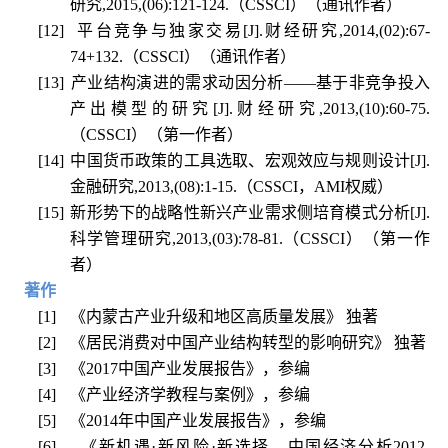
研究
,2015,(06):121-124.
（
CSSCI
）（通讯作者）
[12]
平台竞争与独家交易
[J].
财经研究
,2014,(02):67-
74+132.
（
CSSCI
）
（通讯作者）
[13]
产业结构演进的需求动因分析——基于非竞争投入
产出模型的研究
[J].
财经研究
,2013,(10):60-75.
（
CSSCI
）（第一作者）
[14]
中国货币政策的工具选取、宏观效应与规则设计
[J].
金融研究
,2013,(08):1-15.
（
CSSCI
，
AMI
权威）
[15]
新形势下的战略性新兴产业需求侧培育模式分析
[J].
科学管理研究
,2013,(03):78-81.
（
CSSCI
）（第一作
者）
著作
[1]
《内蒙古产业升级和地区高质量发展》
独著
[2]
《居民消费对中国产业结构转型的影响研究》
独著
[3]
《
2017
中国产业发展报告》，参编
[4]
《产业经济学教程与案例》，参编
[5]
《
2014
年中国产业发展报告》，参编
[6]
《新机遇
·
新风险
·
新选择
—
中国经济分析
2012-