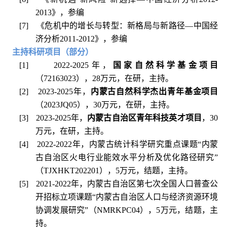
2013
》，参编
[7]
《危机中的增长与转型：新格局与新路径
—
中国经
济分析
2011-2012
》，参编
主持科研项目（部分）
[1]
2022-2025
年，
国家自然科学基金项目
（
72163023
），
28
万元，在研，主持。
[2]
2023-2025
年，
内蒙古自然科学杰出青年基金项目
（
2023JQ05
），
30
万元，在研，主持。
[3]
2023-2025
年，
内蒙古自治区青年科技英才项目
，
30
万元，在研，主持。
[4]
2022-2022
年，内蒙古统计科学研究重点课题“内蒙
古自治区火电行业能效水平分析及优化路径研究”
（
TJXHKT202201
），
5
万元，结题，主持。
[5]
2021-2022
年，内蒙古自治区第七次全国人口普查公
开招标立项课题“内蒙古自治区人口与经济资源环境
协调发展研究”（
NMRKPC04
），
5
万元，结题，主
持。