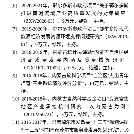
[6]
2020-2021
年，鄂尔多斯市政府项目“关于鄂尔多斯
推进黄河流域产业高质量发展的对策研究”
（
ZXW2020-03
），
9
万元，结题，主持。
[7]
2019-2020
年，鄂尔多斯市政府项目“鄂尔多斯现代
能源经济发展资源环境支撑问题研究”（
JZW-2019-
01
），
9
万元，结题，主持。
[8]
2019-2019
年，内蒙古统计局课题“内蒙古自治区经
济高质量发展内涵及质量核算研究”
（
TJXHKT201903
），
0.5
万元，结题，主持。
[9]
2016-2018
年，内蒙古软科学项目“自治区‘杰出青年
培育’基金系统绩效评价分析”，
10
万元，结题，主
持。
[10]
2016-2018
年，内蒙古自然科学基金项目“资源富集
地区产业承接机制研究—以内蒙古为例”
（
2016MS0721
），
3
万元，结题，主持。
[11]
2016-2017
年，巴彦淖尔市发改委“十三五”规划课题
“‘十三五’时期巴彦淖尔市服务业发展规划研究”，
10