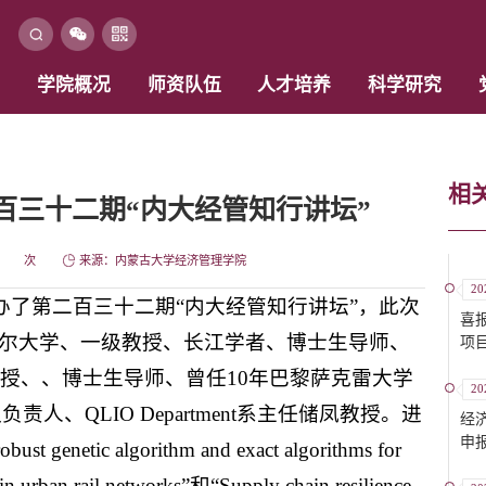
学院概况
师资队伍
人才培养
科学研究
相
百三十二期“内大经管知行讲坛”
次
来源：内蒙古大学经济管理学院
20
院举办了第二百三十二期“内大经管知行讲坛”，此次
喜
菲尔大学、一级教授、长江学者、博士生导师、
项
教授、、博士生导师、曾任10年巴黎萨克雷大学
20
负责人、QLIO Department系主任储凤教授。进
经
申
 genetic algorithm and exact algorithms for
 in urban rail networks”和“Supply chain resilience