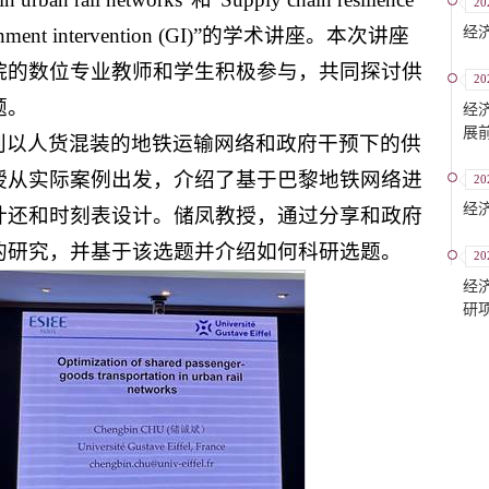
20
经
 government intervention (GI)”的学术讲座。本次讲座
院的数位专业教师和学生积极参与，共同探讨供
20
题。
经
展
别以人货混装的地铁运输网络和政府干预下的供
授从实际案例出发，介绍了基于巴黎地铁网络进
20
经
计还和时刻表设计。储凤教授，通过分享和政府
的研究，并基于该选题并介绍如何科研选题。
20
经
研