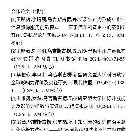
合作论文（部分）
[1]
王晰巍
,
李玛莉
,
乌吉斯古楞
,
等
.
新质生产力形成中企业
信息资源服务创新模式——基于汽车制造企业的案例研
究
[J].
情报理论与实践
,2024,47(08):1-11.
（
CSSCI
、
AMI
核心）
[2]
王晰巍
,
刘宇桐
,
乌吉斯古楞
,
等
.AI
语音助手用户虚拟在
线体验影响因素
[J].
图书馆论坛
,2024,44(01):71-85.
（
CSSCI
、
AMI
核心）
[3]
毕樱瑛
,
李玛莉
,
乌吉斯古楞
.
新型研究型大学科研教学
全球影响力评价及实证研究
[J].
现代情报
,2023,43(10):138-
151.
（
CSSCI
、
AMI
核心）
[4]
王晰巍
,
罗然
,
乌吉斯古楞
.
新型研究型大学国际开放能
力及影响力指数与实证
[J].
现代情报
,2023,43(09):137-153.
（
CSSCI
、
AMI
核心）
[5]
姚茹
,
乌吉斯古楞
,
张学福
.
基于知识流的研究前沿主题
演化分析方法研究
——
以
“
基因组编辑技术及其在农作物