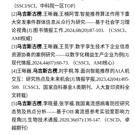
（
SSCI/SCI
、中科院一区
TOP
）
[2]
乌吉斯古楞
,
王晰巍
,
王楠阿雪
.
智能推荐算法作用下重
大突发事件群体信息从众行为研究
——
基于社会学习理
论视角
[J].
图书情报工作
,2024,68(20):87-103.
（
CSSCI
、
AMI
权威）
[3]
乌吉斯古楞
,
王晰巍
,
王觅宇
.
数字孪生技术下企业信息
资源协奏的案例研究
——
以数字化精益生产企业为例
[J].
现代情报
,2024,44(07):60-73.
（
CSSCI
、
AMI
核心）
[4]
王晰巍
,
乌吉斯古楞
,
刘宇桐
,
等
.
面向智能推荐的
AI
人机
交互：研究热点及未来机会
[J].
情报学报
,2023,42(04):495-
509.
（
CSSCI
、国家自科基金
A
类期刊、人大复印资料全
文转载）
[5]
乌吉斯古楞
,
李晓曼
,
张学福
.
我国禽流感病毒防控研究
态势及热点分析
——
基于
OIE
禽流感参考实验室影响力
视角
[J].
生物技术通报
,2020,36(07):139-147.
（
CSCD
、卓
越期刊）