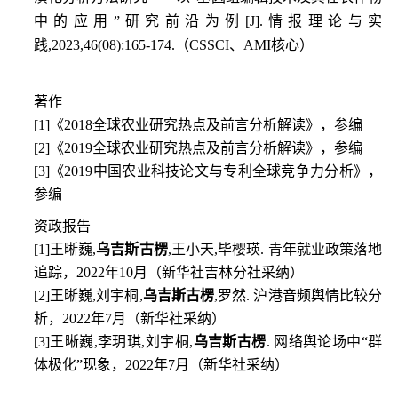
中的应用
”
研究前沿为例
[J].
情报理论与实
践
,2023,46(08):165-174.
（
CSSCI
、
AMI
核心）
著作
[1]
《
2018
全球农业研究热点及前言分析解读》，参编
[2]
《
2019
全球农业研究热点及前言分析解读》，参编
[3]
《
2019
中国农业科技论文与专利全球竞争力分析》，
参编
资政报告
[1]
王晰巍
,
乌吉斯古楞
,
王小天
,
毕樱瑛
.
青年就业政策落地
追踪，
2022
年
10
月（新华社吉林分社采纳）
[2]
王晰巍
,
刘宇桐
,
乌吉斯古楞
,
罗然
.
沪港音频舆情比较分
析，
2022
年
7
月（新华社采纳）
[3]
王晰巍
,
李玥琪
,
刘宇桐
,
乌吉斯古楞
.
网络舆论场中“群
体极化”现象，
2022
年
7
月（新华社采纳）