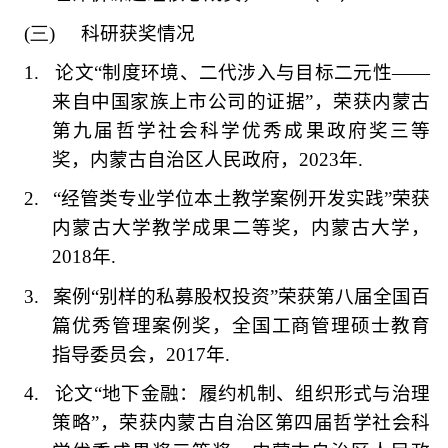
(三)
科研获奖情况
1.
论文
“
制度环境、二代涉入与目标二元性
——
来自中国家族上市公司的证据
”
，荣获内蒙古
第九届哲学社会科学优秀成果政府奖三等
奖，内蒙古自治区人民政府，
2023
年
.
2.
“经管类专业学位本土教学案例开发实践”荣获
内蒙古大学教学成果二等奖，内蒙古大学，
2018
年
.
3.
案例
“
别样的私募股权投资
”
荣获第八届全国百
篇优秀管理案例奖，全国工商管理硕士教育
指导委员会，
2017
年
.
4.
论文
“
地下金融：履约机制、组织形式与治理
策略
”
，荣获内蒙古自治区第四届哲学社会科