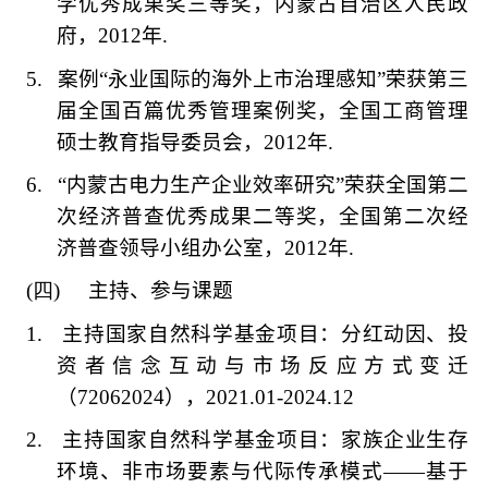
学优秀成果奖三等奖，内蒙古自治区人民政
府，
2012
年
.
5.
案例
“
永业国际的海外上市治理感知
”
荣获第三
届全国百篇优秀管理案例奖，全国工商管理
硕士教育指导委员会，
2012
年
.
6.
“
内蒙古电力生产企业效率研究
”
荣获全国第二
次经济普查优秀成果二等奖，全国第二次经
济普查领导小组办公室，
2012
年
.
(四)
主持、参与课题
1.
主持国家自然科学基金项目：分红动因、投
资者信念互动与市场反应方式变迁
（
72062024
），
2021.01-2024.12
2.
主持国家自然科学基金项目：家族企业生存
环境、非市场要素与代际传承模式
——
基于