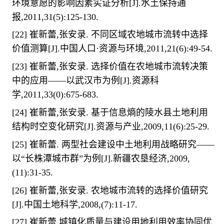
环境意愿的影响因素实证分析
[J].
水土保持通
报
,2011,31(5):125-130.
[22]
崔新蕾
,
张安录
.
不同区域农地城市流转中选择
价值测算
[J].
中国人口·资源与环境
,2011,21(6):49-54.
[23]
崔新蕾
,
张安录
.
选择价值在农地城市流转决策
中的应用
——
以武汉市为例
[J].
资源科
学
,2011,33(0):675-683.
[24]
崔新蕾
,
张安录
.
基于信息熵的陵水县土地利用
结构时空变化研究
[J].
资源与产业
,2009,11(6):25-29.
[25]
崔新蕾
.
两型社会建设中土地利用战略研究
——
以
“
长株潭城市群
”
为例
[J].
新疆农垦经济
,2009,
(11):31-35.
[26]
崔新蕾
,
张安录
.
农地城市流转的选择价值研究
[J].
中国土地科学
,2008,(7):11-17.
[27]
崔新蕾
.
城镇化质量与建设用地利用效率协同优