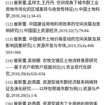
[11]
崔新蕾
,
孟祥文
,
王丹丹
.
空间视角下城市群工业
用地市场化的区域差异与收敛性特征
[J].
中国土地科
学
,2020,34(1):34-43.
[12]
崔新蕾
.
中国建设用地利用效率的空间关联及影
响研究
[J].
中国国土资源经济
,2019,32(7):79-84.
[13]
崔新蕾
.
中国城市土地价格变动的空间关联及其
影响因素研究
[J].
资源开发与市场
,2019,35(4):498-
503+584.
[14]
崔新蕾
,
吴丽娜
.
农牧交错区土地流转意愿研究
——
基于农户和牧户层面对比
[J].
农业现代化研
究
,2018,39(4):626-634.
[15]
崔新蕾
,
赵燕霞
.
资源型城市群经济联系网络特
征及演化研究
——
以呼包鄂城市群为例
[J].
资源与产
业
,2018,20(5):1-8.
[16]
崔新蕾
,
赵燕霞
.
资源型城市工业用地利用效率