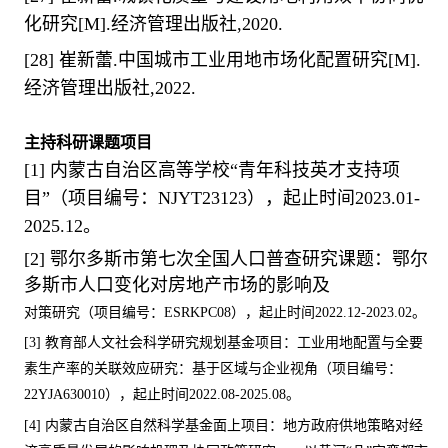
化研究
[M].
经济管理出版社
,2020.
[28]
崔新蕾
.
中国城市工业用地市场化配置研究
[M].
经济管理出版社
,2022.
主持科研课题项目
[1]
内蒙古自治区高等学校
“
青年科技英才支持项
目
”
（项目编号：
NJYT23123
），起止时间
2023.01-
2025.12
。
[2]
鄂尔多斯市第七次全国人口普查研究课题：鄂尔
多斯市人口变化对房地产市场的影响及
对策研究（项目编号：
ESRKPC08
），起止时间
2022.12-2023.02
。
[3]
教育部人文社会科学研究规划基金项目：工业用地配置与全要
素生产率的关联效应研究：基于区域与企业视角（项目编号：
22YJA630010
），起止时间
2022.08-2025.08
。
[4]
内蒙古自治区自然科学基金面上项目：地方政府供地策略对经