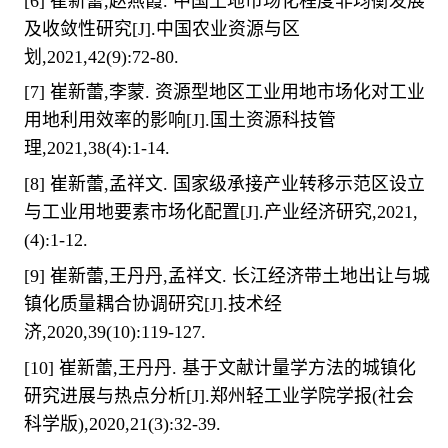
[6]
崔新蕾
,
赵燕霞
.
中国土地市场化程度非均衡发展
及收敛性研究
[J].
中国农业资源与区
划
,2021,42(9):72-80.
[7]
崔新蕾
,
李蒙
.
资源型地区工业用地市场化对工业
用地利用效率的影响
[J].
国土资源科技管
理
,2021,38(4):1-14.
[8]
崔新蕾
,
孟祥文
.
国家级承接产业转移示范区设立
与工业用地要素市场化配置
[J].
产业经济研究
,2021,
(4):1-12.
[9]
崔新蕾
,
王丹丹
,
孟祥文
.
长江经济带土地出让与城
镇化质量耦合协调研究
[J].
技术经
济
,2020,39(10):119-127.
[10]
崔新蕾
,
王丹丹
.
基于文献计量学方法的城镇化
研究进展与热点分析
[J].
郑州轻工业学院学报
(
社会
科学版
),2020,21(3):32-39.