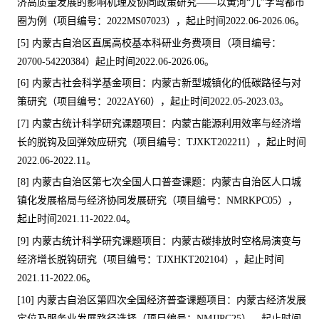
济高质量发展的影响机理及协同政策研究
——
以黄河
“
几
”
字弯都市
圈为例（项目编号：
2022MS07023
），起止时间
2022.06-2026.06
。
[5]
内蒙古自治区直属高校基本科研业务费项目（项目编号：
20700-54220384
）起止时间
2022.06-2026.06
。
[6]
内蒙古社会科学基金项目：内蒙古新型城镇化的低碳路径与对
策研究（项目编号：
2022AY60
），起止时间
2022.05-2023.03
。
[7]
内蒙古统计科学研究课题项目：内蒙古能源利用效率与经济增
长的脱钩及回弹效应研究（项目编号：
TJXKT202211
），起止时间
2022.06-2022.11
。
[8]
内蒙古自治区第七次全国人口普查课题：内蒙古自治区人口城
镇化发展格局与经济协同发展研究（项目编号：
NMRKPC05
），
起止时间
2021.11-2022.04
。
[9]
内蒙古统计科学研究课题项目：内蒙古碳排放时空格局演变与
经济增长脱钩研究（项目编号：
TJXHKT202104
），起止时间
2021.11-2022.06
。
[10]
内蒙古自治区第四次全国经济普查课题项目：内蒙古经济发展
定位及服务业发展路径选择（项目编号：
NMJJPC25
），起止时间