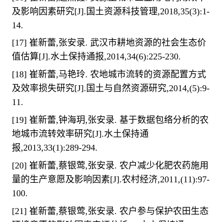
及影响因素研究
[J].
国土资源科技管理
,2018,35(3):1-
14.
[17]
崔新蕾
,
张安录
.
武汉市耕地资源的社会生态价
值估算
[J].
水土保持通报
,2014,34(6):225-230.
[18]
崔新蕾
,
马艳玲
.
农地城市流转的资源配置方式
及效率损失研究
[J].
国土与自然资源研究
,2014,(5):9-
11.
[19]
崔新蕾
,
钟海玥
,
张安录
.
基于数据包络分析的农
地城市流转效率研究
[J].
水土保持通
报
,2013,33(1):289-294.
[20]
崔新蕾
,
蔡银莺
,
张安录
.
农户减少化肥农药施用
量的生产意愿及影响因素
[J].
农村经济
,2011,(11):97-
100.
[21]
崔新蕾
,
蔡银莺
,
张安录
.
农户参与保护农田生态