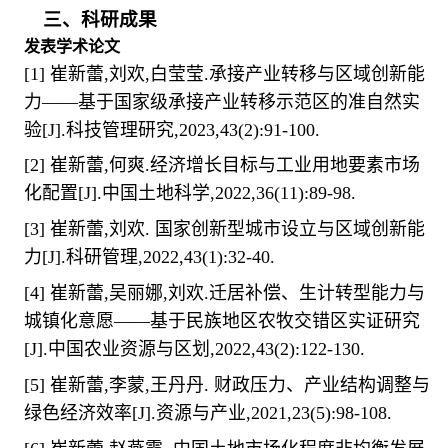
三、科研成果
发表学术论文
[1]
崔新蕾
,
刘欢
,
白莹莹
.
承接产业转移与区域创新能
力
——
基于国家级承接产业转移示范区的准自然实
验
[J].
科技管理研究
,2023,43(2):91-100.
[2]
崔新蕾
,
何爽
.
经济增长目标与工业用地要素市场
化配置
[J].
中国土地科学
,2022,36(11):89-98.
[3]
崔新蕾
,
刘欢
.
国家创新型城市设立与区域创新能
力
[J].
科研管理
,2022,43(1):32-40.
[4]
崔新蕾
,
吴丽娜
,
刘欢
.
迁居补偿、生计转型能力与
城镇化意愿
——
基于民族地区农牧交错区实证研究
[J].
中国农业资源与区划
,2022,43(2):122-130.
[5]
崔新蕾
,
李蒙
,
王丹丹
.
财政压力、产业结构调整与
绿色经济效率
[J].
资源与产业
,2021,23(5):98-108.