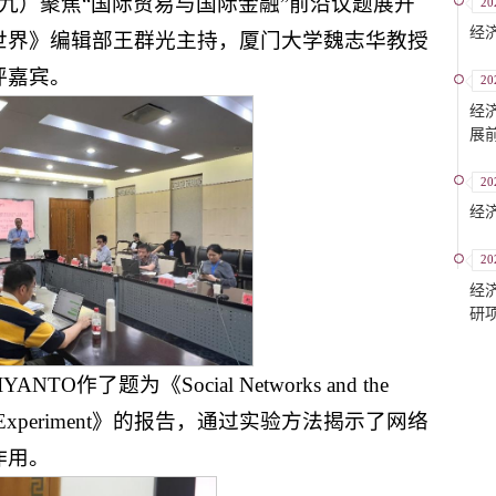
（九）聚焦“国际贸易与国际金融”前沿议题展开
20
经
世界》编辑部王群光主持，厦门大学魏志华教授
评嘉宾。
20
经
展
20
经
20
经
研
ANTO作了题为《Social Networks and the
rms: An Experiment》的报告，通过实验方法揭示了网络
作用。