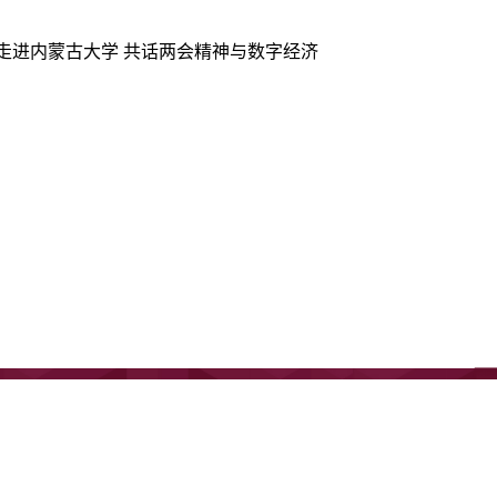
”走进内蒙古大学 共话两会精神与数字经济
地址：内蒙古呼和浩特市大学西路235号
电话：0471-4993520
传真：0471-4993520
邮编：010021