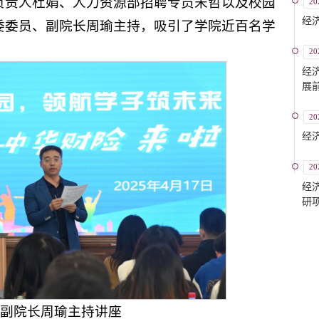
负责人杜娟、人力资源部招聘专员宋哲以及校园
20
经
委委员、副院长周瑜主持，吸引了学院近百名学
20
经
展
20
经
20
经
研
副院长周瑜主持讲座