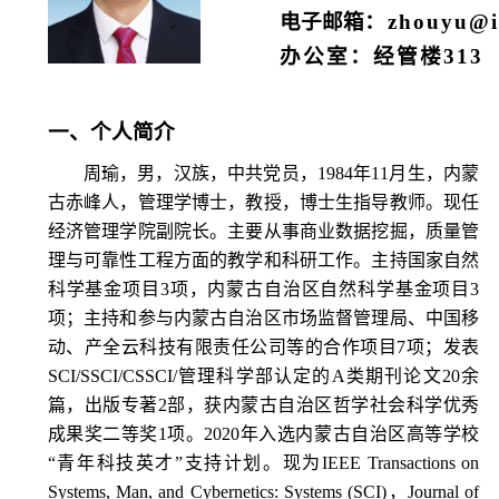
电子邮箱
：
zhouyu@i
办公室：经管楼
313
一、个人简介
周瑜，男，汉族，中共党员，
1984
年
11
月生，内蒙
古赤峰人，管理学博士，教授，博士生指导教师。现任
经济管理学院副院长。主要从事商业数据挖掘，质量管
理与可靠性工程方面的教学和科研工作。主持国家自然
科学基金项目
3
项，内蒙古自治区自然科学基金项目
3
项；主持和参与内蒙古自治区市场监督管理局、中国移
动、产全云科技有限责任公司等的合作项目
7
项；发表
SCI/SSCI/CSSCI/
管理科学部认定的
A
类期刊论文
20
余
篇，出版专著
2
部，获内蒙古自治区哲学社会科学优秀
成果奖二等奖
1
项。
2020
年入选内蒙古自治区高等学校
“
青年科技英才
”
支持计划。现为
IEEE Transactions on
Systems, Man, and Cybernetics: Systems (SCI)
，
Journal of