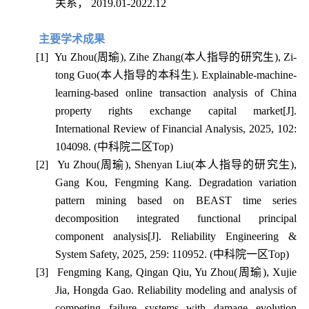
关系，
2019.01-2022.12
主要学术成果
[1]
Yu Zhou(
周瑜
), Zihe Zhang(
本人指导的研究生
), Zi-
tong Guo(
本人指导的本科生
). Explainable-machine-
learning-based online transaction analysis of China
property rights exchange capital market[J].
International Review of Financial Analysis, 2025, 102:
104098.
(
中科院二区
Top)
[2]
Yu Zhou(
周瑜
), Shenyan Liu(
本人指导的研究生
),
Gang Kou, Fengming Kang. Degradation variation
pattern mining based on BEAST time series
decomposition integrated functional principal
component analysis[J]. Reliability Engineering &
System Safety, 2025, 259: 110952. (
中科院一区
Top)
[3]
Fengming Kang, Qingan Qiu, Yu Zhou(
周瑜
), Xujie
Jia, Hongda Gao. Reliability modeling and analysis of
competing failure systems with damage evolution