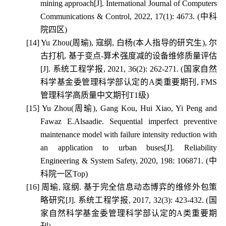
mining approach[J]. International Journal of Computers
Communications & Control, 2022, 17(1): 4673. (
中科
院四区
)
[14]
Yu Zhou(
周瑜
),
寇纲
,
白杨
(
本人指导的研究生
),
尔
古打机
.
基于变点
-
算术强度减的设备维修质量评估
[J].
系统工程学报
, 2021, 36(2): 262-271. (
国家自然
科学基金委管理科学部认定的
A
类重要期刊
, FMS
管理科学高质量中文期刊
T1
级
)
[15]
Yu Zhou(
周瑜
), Gang Kou, Hui Xiao, Yi Peng and
Fawaz E.Alsaadie. Sequential imperfect preventive
maintenance model with failure intensity reduction with
an application to urban buses[J]. Reliability
Engineering & System Safety, 2020, 198: 106871. (
中
科院一区
Top)
[16]
周瑜
,
寇纲
.
基于完全信息动态博弈的维修外包策
略研究
[J].
系统工程学报
, 2017, 32(3): 423-432. (
国
家自然科学基金委管理科学部认定的
A
类重要期