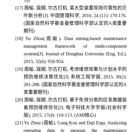
刊
)
[17]
周瑜
,
寇纲
,
尔古打机
.
某大型装置现场可靠性的贝
叶斯分析
[J].
中国管理科学
, 2016, 24 (11): 170-176.
(
国家自然科学基金委管理科学部认定的
A
类重要
期刊
)
[18]
Yu Zhou(
周瑜
). Data mining-based maintenance
management framework of multi-component
systems[J]. Journal of Donghua University (Eng. Ed.),
2015, 32(6): 950-954.
[19]
周瑜
,
寇纲
,
尔古打机
.
考虑维修效果与计划水平的
预防维修决策优化
[J].
系统工程学报
, 2015, 30(2):
281-288. (
国家自然科学基金委管理科学部认定的
A
类重要期刊
)
[20]
周瑜
,
寇纲
,
尔古打机
.
基于失效分类的应急救援装
备预防维修优化
[J].
电子科技大学学报
(
社会科学
版
), 2015, 17(4): 110-113. (AMI
核心
)
[21]
Yu Zhou (
周瑜
), Gang Kou and Daji Ergu. Analyzing
operating data to measure the maintenance