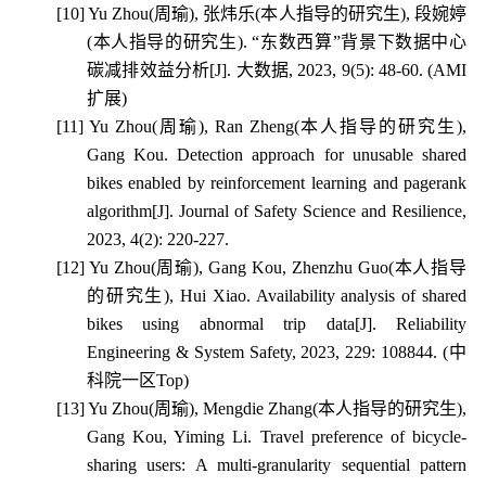
[10]
Yu Zhou(
周瑜
),
张炜乐
(
本人指导的研究生
),
段婉婷
(
本人指导的研究生
).
“东数西算”背景下数据中心
碳减排效益分析
[J].
大数据
, 2023, 9(5): 48-60. (AMI
扩展
)
[11]
Yu Zhou(
周瑜
), Ran Zheng(
本人指导的研究生
),
Gang Kou. Detection approach for unusable shared
bikes enabled by reinforcement learning and pagerank
algorithm[J]. Journal of Safety Science and Resilience,
2023, 4(2): 220-227.
[12]
Yu Zhou(
周瑜
), Gang Kou, Zhenzhu Guo(
本人指导
的研究生
), Hui Xiao. Availability analysis of shared
bikes using abnormal trip data[J]. Reliability
Engineering & System Safety, 2023, 229: 108844. (
中
科院一区
Top)
[13]
Yu Zhou(
周瑜
), Mengdie Zhang(
本人指导的研究生
),
Gang Kou, Yiming Li. Travel preference of bicycle-
sharing users: A multi-granularity sequential pattern