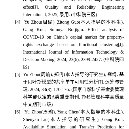
effect[J]. Quality and Reliability Engineering
International, 2025,
录用
. (
中科院三区
)
[4]
Yu Zhou(
周瑜
), Zitong Guo(
本人指导的本科生
),
Gang Kou, Sumuya Borjigin. Effect analysis of
COVID-19 on China
’
s capital market for property-
rights exchange based on functional clustering[J].
International Journal of Information Technology &
Decision Making, 2024, 23(6): 2399-2427. (
中科院四
区
)
[5]
Yu Zhou(
周瑜
),
郑冉
(
本人指导的研究生
),
寇纲
.
基
于贝叶斯模型的共享单车可用性分析
[J].
运筹与管
理
, 2024, 33(8): 170-176. (
国家自然科学基金委管理
科学部认定的
A
类重要期刊
, FMS
管理科学高质量
中文期刊
T2
级
)
[6]
Yu Zhou(
周瑜
), Yang Chen(
本人指导的本科生
),
Shenyan Liu(
本人指导的研究生
), Gang Kou.
Availability Simulation and Transfer Prediction for