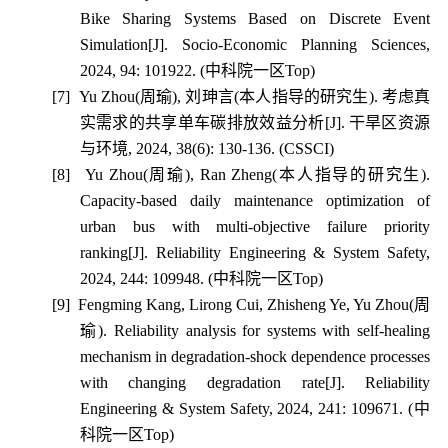
Bike Sharing Systems Based on Discrete Event
Simulation[J]. Socio-Economic Planning Sciences,
2024, 94: 101922. (
中科院一区
Top)
[7]
Yu Zhou(
周瑜
),
刘珅言
(
本人指导的研究生
).
考虑真
实需求的共享单车碳排放效益分析
[J].
干旱区资源
与环境
, 2024, 38(6): 130-136. (CSSCI)
[8]
Yu Zhou(
周瑜
), Ran Zheng(
本人指导的研究生
).
Capacity-based daily maintenance optimization of
urban bus with multi-objective failure priority
ranking[J]. Reliability Engineering & System Safety,
2024, 244: 109948. (
中科院一区
Top)
[9]
Fengming Kang, Lirong Cui, Zhisheng Ye, Yu Zhou(
周
瑜
). Reliability analysis for systems with self-healing
mechanism in degradation-shock dependence processes
with changing degradation rate[J]. Reliability
Engineering & System Safety, 2024, 241: 109671. (
中
科院一区
Top)