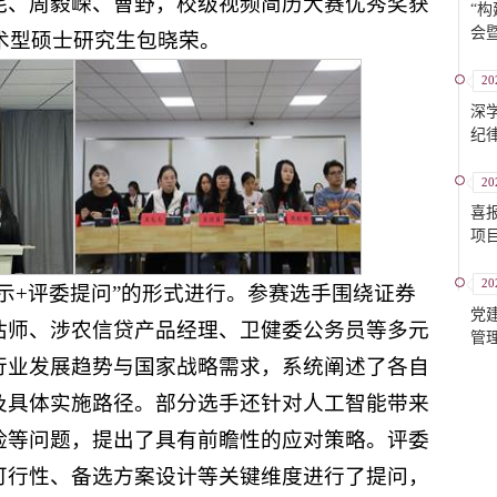
毛、周毅嵘、曹野，校级视频简历大赛优秀奖获
“
会
学术型硕士研究生包晓荣。
20
深
纪
支
20
喜
项
20
示+评委提问”的形式进行。参赛选手围绕证券
党
估师、涉农信贷产品经理、卫健委公务员等多元
管
动
行业发展趋势与国家战略需求，系统阐述了各自
及具体实施路径。部分选手还针对人工智能带来
险等问题，提出了具有前瞻性的应对策略。评委
可行性、备选方案设计等关键维度进行了提问，