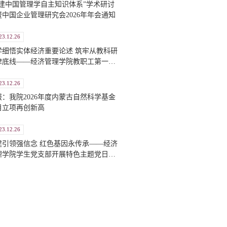
构建中国管理学自主知识体系”学术研讨
暨中国企业管理研究会2026年年会通知
23.12.26
学细悟实体经济重要论述 筑牢从教科研
律底线——经济管理学院教职工第一党
部开展党支部书记讲党课活动
23.12.26
报：我院2026年度内蒙古自然科学基金
目立项再创新高
23.12.26
建引领强信念 红色基因永传承——经济
理学院学生党支部开展特色主题党日活