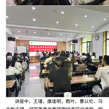
讲座中，王瑾、康逢明、甦叶、曹以伦、乌