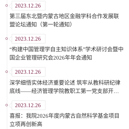
2023.12.26
第三届东北暨内蒙古地区金融学科合作发展联
盟论坛通知（第一轮通知）
2023.12.26
“构建中国管理学自主知识体系”学术研讨会暨中
国企业管理研究会2026年年会通知
2023.12.26
深学细悟实体经济重要论述 筑牢从教科研纪律
底线——经济管理学院教职工第一党支部开展
党支部书记讲党课活动
2023.12.26
喜报：我院2026年度内蒙古自然科学基金项目
立项再创新高