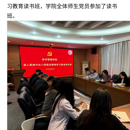
习教育读书班，学院全体师生党员参加了读书
班。