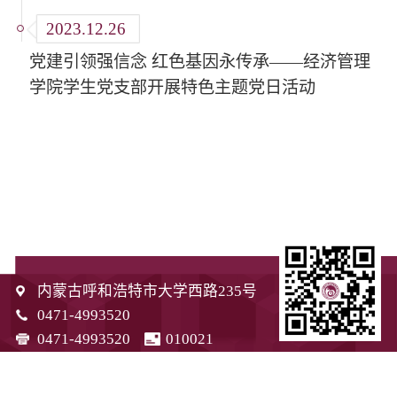
2023.12.26
党建引领强信念 红色基因永传承——经济管理
学院学生党支部开展特色主题党日活动
内蒙古呼和浩特市大学西路235号
0471-4993520
0471-4993520
010021
蒙ICP16002391号-1
技术支持：
国风网络
网站地图