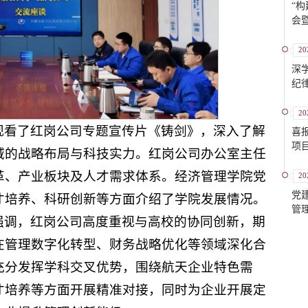
“
会
20
深
纪
支
20
观看了红岗公司专题宣传片《铸剑》，深入了解
喜
项
域的战略布局与科技实力。红岗公司办公室主任
革、产业板块及人才需求体系。经济管理学院党
20
党
才培养、科研创新等方面介绍了学院发展情况。
管
强调，红岗公司高度重视与高校的协同创新，期
动
在管理数字化转型、财务战略优化等领域深化合
充分发挥学科交叉优势，围绕航天企业特色需
才培养等方面开展精准对接，同时为企业开展定