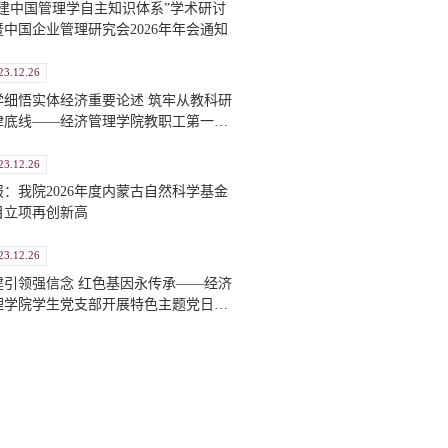
构建中国管理学自主知识体系”学术研讨
暨中国企业管理研究会2026年年会通知
23.12.26
学细悟实体经济重要论述 筑牢从教科研
律底线——经济管理学院教职工第一党
部开展党支部书记讲党课活动
23.12.26
报：我院2026年度内蒙古自然科学基金
目立项再创新高
23.12.26
建引领强信念 红色基因永传承——经济
理学院学生党支部开展特色主题党日活