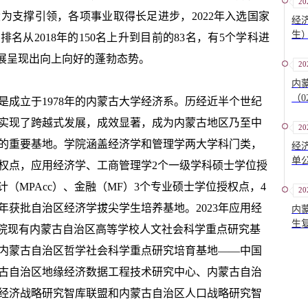
20
为支撑引领，各项事业取得长足进步，2022年入选国家
经
生
名从2018年的150名上升到目前的83名，有5个学科进
发展呈现出向上向好的蓬勃态势。
20
内
（
是成立于
1978
年的内蒙古大学经济系。历经近半个世纪
实现了跨越式发展，成效显著，成为内蒙古地区乃至中
20
的重要基地。学院涵盖经济学和管理学两大学科门类，
经
单
权点，应用经济学、工商管理学
2
个一级学科硕士学位授
计（
MPAcc
）、金融（
MF
）
3
个专业硕士学位授权点，
4
20
年获批自治区经济学拔尖学生培养基地。
2023
年应用经
内
生
学院现有内蒙古自治区高等学校人文社会科学重点研究基
内蒙古自治区哲学社会科学重点研究培育基地——中国
古自治区地缘经济数据工程技术研究中心、内蒙古自治
经济战略研究智库联盟和内蒙古自治区人口战略研究智