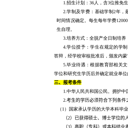
1.招生计划：
36
人，含
3
位推免
2.学制及学费：基础学制
2
年，
时间情况确定。每生每年学费
12000
生自理。
3.培养方式：全脱产全日制培养
4.学位授予：学生在规定的学
答辩，经学校审核批准后，颁发内
5.毕业待遇：根据教育部相关
学位和研究生学历后并确定就业单位
三、报考条件
1.中华人民共和国公民。拥护
2.
考生的学历必须符合下列条件
（
1
）国家承认学历的大学本科毕
（
2
）已获得硕士、博士学位的
（
3
）高职（专科）或本科结业