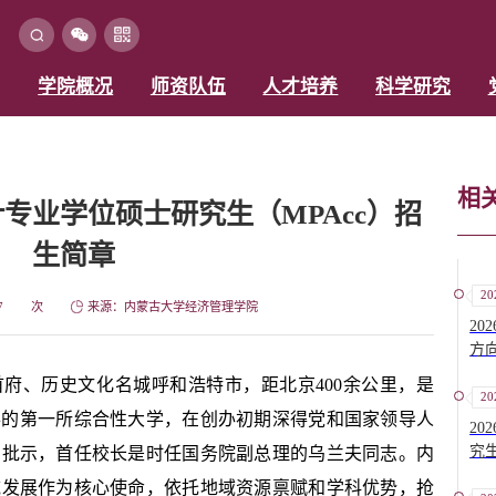
学院概况
师资队伍
人才培养
科学研究
相
计专业学位硕士研究生（MPAcc）招
生简章
20
7
次
来源：内蒙古大学经济管理学院
20
方
府、历史文化名城呼和浩特市，距北京400余公里，是
20
创办的第一所综合性大学，在创办初期深得党和国家领导人
2
究
和批示，首任校长是时任国务院副总理的乌兰夫同志。内
域发展作为核心使命，依托地域资源禀赋和学科优势，抢