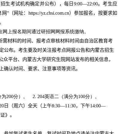
育招生考试机构确定并公布），每日
9:00
—
22:00
。考生应
息网”（网址：
https://yz.chsi.com.cn
）参加报名，按要求如
。
，在网上报名期间通过研招网网报系统缴纳。
所需材料的时间、报考点审核材料时间由自治区教育考
定公布。考生要及时关注报考点网报公告和内蒙古招生
信公众平台、内蒙古大学研究生院网站发布的相关信息，
上确认时间、要求、注意事项等资讯。
分为
200
分）。
2. 204
英语二（满分为
100
分）。
20
日（周六）全天（上午
8:30—11:30
，下午
14:00—
考证》。
、参加复试考生名单、复试时间及地点请关注内蒙古大