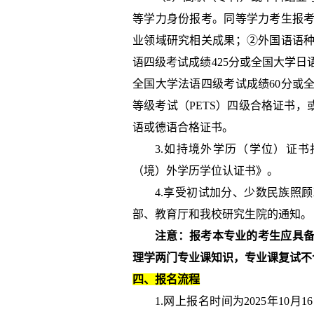
等学力身份报考。同等学力考生报
业领域研究相关成果；②外国语语
语四级考试成绩
425
分或全国大学日
全国大学法语四级考试成绩
60
分或
等级考试（
PETS
）四级合格证书，
语或德语合格证书。
3.
如持境外学历（学位）证书
（境）外学历学位认证书》。
4.
享受初试加分、少数民族照顾
部、教育厅和我校研究生院的通知。
注意：报考本专业的考生应具
理学两门专业课知识，专业课复试不
四、报名流程
1.
网上报名时间为
2025
年
10
月
16