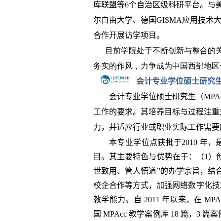
库联盟等
6
个自治区级科研平台。与
尔自由大学、德国
GISMA
应用技术
合作开展访学项目。
目前学院处于不断创新与整合的
务实的作风，力争成为中国西部地区
会计专业学位硕士研究
会计专业学位硕士研究生（
MPA
工作的要求。其培养目标与过程注重
力，并适应行业或职业实际工作需要
本专业学位点获批于
2010
年，
目。其主要特色与优势在于：（
1
）
世致用、管人悟道
”
的办学宗旨，结
校企合作等方式，加强网络数字化技
教学能力。自
2011
年以来，在
MPA
国
MPAcc
教学案例库
18
篇，
3
篇案