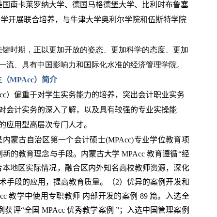
美国南卡莱罗纳大学、德国马格德堡大学、比利时布鲁塞
大学开展联合培养，与牛津大学奥利尔学院和伍斯特学院
关键时期，正以更加开放的姿态、更加科学的态度、更加
一流、具有中国影响力和国际化水准的经济管理学院。
生（
MPAcc
）简介
cc
）偏重于对学生实务能力的培养，突出会计职业实务
对会计实务的深入了解，以及具有较强的专业实操能
的应用型高层次专门人才。
是内蒙古自治区第一个会计硕士
(MPAcc)
专业学位教育项
创新的教育理念与手段。内蒙古大学
MPAcc
教育遵循
“
经
合本地区实际情况，融合区内外知名高校教师资源，深化
术手段的应用，提高教育质量。（
2
）优异的案例开发和
cc
教学中使用专职教师 内部开发的案例
89
篇。入选全
例获评
“
全国
MPAcc
优秀教学案例
”
；入选中国管理案例