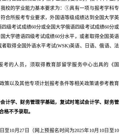
考我校的学业能力基本要求为：①具有一项与报考学科专
种符合所报考专业要求，外国语等级成绩达到全国大学英
语四级考试成绩
60
分或全国大学俄语四级考试成绩
60
分或
全国大学德语四级考试成绩
60
分水平，或者取得全国英语
或者取得全国外语水平考试
(WSK)
英语、日语、俄语、法
报考的人员，须取得教育部留学服务中心出具的《国
政策以及其他专项计划报考条件等相关政策请参考教育
备会计学、财务管理学基础，复试时笔试会计学、财务管
合格不予录取。
日至
10
月
27
日（网上预报名时间为
2025
年
10
月
10
日至
10