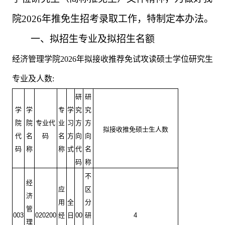
院
2026
年推免生招考录取工作，特制定本办法。
一、拟招生专业及拟招生名额
经济管理学院
2026
年拟接收推荐免试攻读硕士学位研究生
专业及人数
:
研
研
学
学
专
学
究
究
院
院
专业代
业
习
方
方
拟接收推免硕士生人数
代
名
码
名
方
向
向
码
称
称
式
代
名
码
称
不
经
应
区
济
用
全
分
管
003
020200
经
日
00
研
4
理