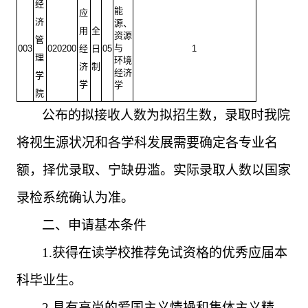
经
能
应
济
源、
用
全
资源
管
与
003
020200
经
日
05
1
理
环境
济
制
经济
学
学
学
院
公布的拟接收人数为拟招生数，录取时我院
将视生源状况和各学科发展需要确定各专业名
额，择优录取、宁缺毋滥。实际录取人数以国家
录检系统确认为准。
二、申请基本条件
1.
获得在读学校推荐免试资格的优秀应届本
科毕业生。
2.
具有高尚的爱国主义情操和集体主义精