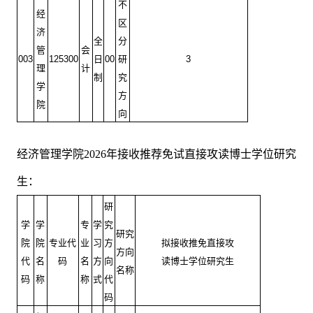
不
经
区
济
全
分
管
会
003
125300
日
00
研
3
理
计
制
究
学
方
院
向
经济管理学院
2026
年接收推荐免试直接攻读博士学位研究
生：
研
学
学
专
学
究
研究
院
院
专业代
业
习
方
拟接收推免直接攻
方向
代
名
码
名
方
向
读博士学位研究生
名称
码
称
称
式
代
码