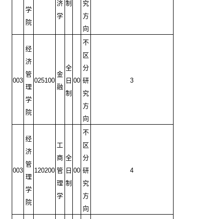
济
制
究
学
学
方
院
向
不
经
区
济
全
分
管
金
003
025100
日
00
研
3
理
融
制
究
学
方
院
向
不
经
工
区
济
商
全
分
管
003
120200
管
日
00
研
4
理
理
制
究
学
学
方
院
向